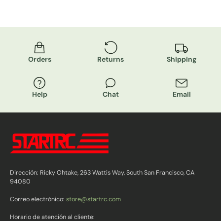
Orders
Returns
Shipping
Help
Chat
Email
Dirección: Ricky Ohtake, 263 Wattis Way, South San Francisco, CA
94080
Correo electrónico:
store@startrc.com
Horario de atención al cliente: