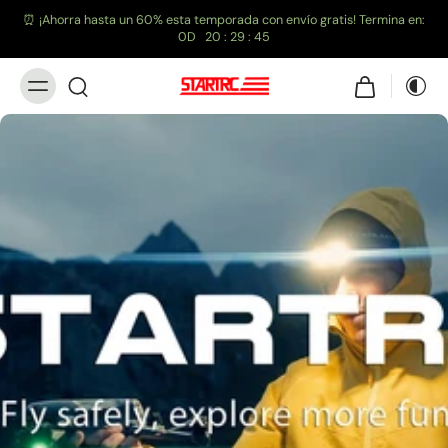
⏰ ¡Ahorra hasta un 60% esta temporada con envío gratis! Termina en:
0
D
20
:
29
:
44