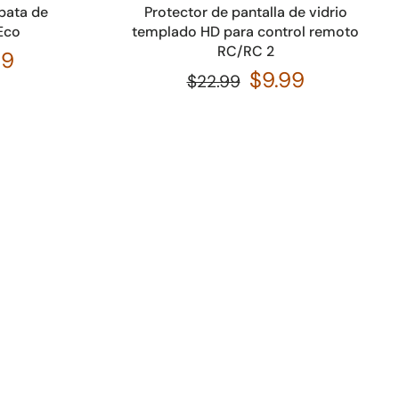
 pata de
Protector de pantalla de vidrio
Eco
templado HD para control remoto
RC/RC 2
99
$9.99
$22.99