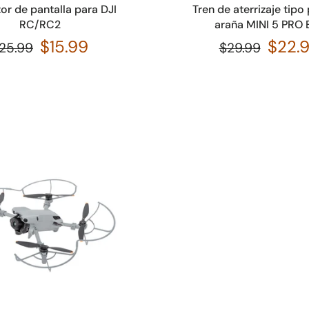
or de pantalla para DJI
Tren de aterrizaje tipo
RC/RC2
araña MINI 5 PRO 
$15.99
$22.
25.99
$29.99