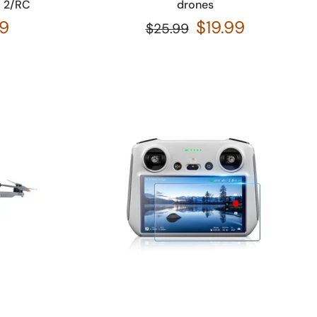
C 2/RC
drones
99
$19.99
$25.99
Añadir a la cesta