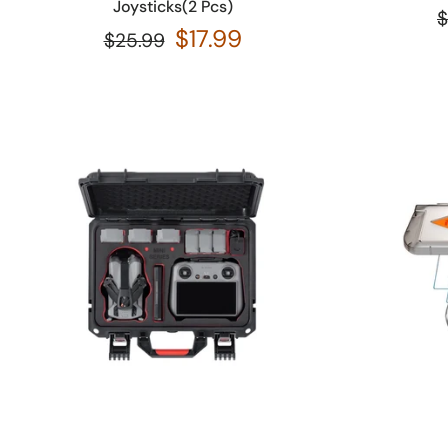
Joysticks(2 Pcs)
$
$17.99
$25.99
Añadir a la cesta