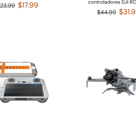
controladores DJI R
$17.99
23.99
$31.
$44.99
Añadir a la cesta
Añadir a la cesta