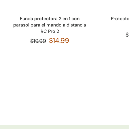
Añadir a la cesta
Funda protectora 2 en 1 con
Protecto
parasol para el mando a distancia
RC Pro 2
$
$14.99
$19.99